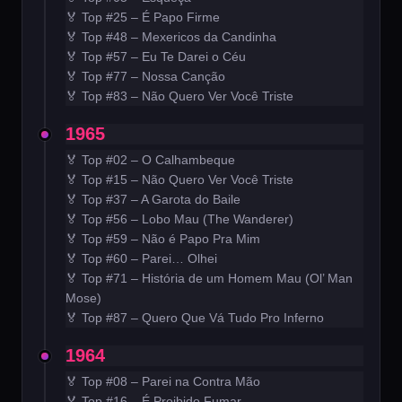
🏅 Top #25 – É Papo Firme
🏅 Top #48 – Mexericos da Candinha
🏅 Top #57 – Eu Te Darei o Céu
🏅 Top #77 – Nossa Canção
🏅 Top #83 – Não Quero Ver Você Triste
1965
🏅 Top #02 – O Calhambeque
🏅 Top #15 – Não Quero Ver Você Triste
🏅 Top #37 – A Garota do Baile
🏅 Top #56 – Lobo Mau (The Wanderer)
🏅 Top #59 – Não é Papo Pra Mim
🏅 Top #60 – Parei… Olhei
🏅 Top #71 – História de um Homem Mau (Ol’ Man
Mose)
🏅 Top #87 – Quero Que Vá Tudo Pro Inferno
1964
🏅 Top #08 – Parei na Contra Mão
🏅 Top #16 – É Proibido Fumar