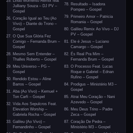
Lindo Momento Remix feat
Resultado – Isadora
Julliany Souza – DJ PV –
Pompeo – Gospel
Gospel
Primeiro Amor – Patricia
Coração Igual ao Teu (Ao
Romania – Gospel
Vivo) – Diante do Trono –
Gospel
Galileu Remix Ao Vivo – DJ
PV – Gospel
O Que Sua Glória Fez
Comigo – Fernanda Brum –
Ele é Jesus – Luciano
Gospel
Camargo – Gospel
Mesmo Sem Entender –
És Real Pra Mim –
Thalles Roberto – Gospel
Fernanda Brum – Gospel
Meu Universo – PG –
O Processo Feat. Lucas
Gospel
Roque e Gabriel – Ednan
Rufino – Gospel
Rendido Estou – Aline
Barros – Gospel
Prodigus – Ministério M3 –
Gospel
Aba (Ao Vivo) – Kemuel +
Ton Carfi – Gospel
Atrai Meu Coração – Nani
Azevedo – Gospel
Vida Aos Sepulcros Feat.
Elevation Worship –
Meu Deus Trino – Padre
Gabriela Rocha – Gospel
Zeca – Gospel
Galileu (Ao Vivo) –
Coração De Pedra –
Fernandinho – Gospel
Ministério M3 – Gospel