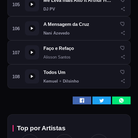
Me Leva mais Alto ft Arthur Henrique & João Stecca
DJ PV
A Mensagem da Cruz
Nani Azevedo
Faço e Refaço
Alisson Santos
Todos Um
Kemuel
+
Dilsinho
Top por Artistas