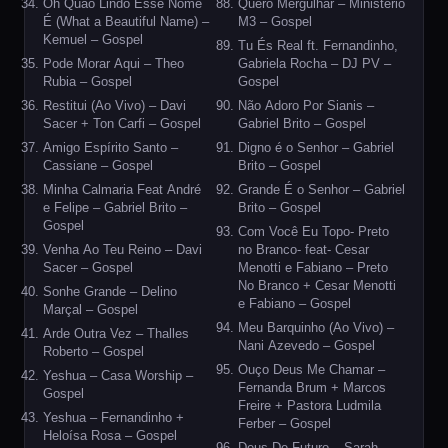
Oh Quão Lindo Esse Nome
Quero Mergulhar – Ministério
É (What a Beautiful Name) –
M3 – Gospel
Kemuel – Gospel
Tu És Real ft. Fernandinho,
Pode Morar Aqui – Theo
Gabriela Rocha – DJ PV –
Rubia – Gospel
Gospel
Restitui (Ao Vivo) – Davi
Não Adoro Por Sianis –
Sacer + Ton Carfi – Gospel
Gabriel Brito – Gospel
Amigo Espírito Santo –
Digno é o Senhor – Gabriel
Cassiane – Gospel
Brito – Gospel
Minha Calmaria Feat André
Grande É o Senhor – Gabriel
e Felipe – Gabriel Brito –
Brito – Gospel
Gospel
Com Você Eu Topo- Preto
Venha Ao Teu Reino – Davi
no Branco- feat- Cesar
Sacer – Gospel
Menotti e Fabiano – Preto
No Branco + Cesar Menotti
Sonhe Grande – Delino
e Fabiano – Gospel
Marçal – Gospel
Meu Barquinho (Ao Vivo) –
Arde Outra Vez – Thalles
Nani Azevedo – Gospel
Roberto – Gospel
Ouço Deus Me Chamar –
Yeshua – Casa Worship –
Fernanda Brum + Marcos
Gospel
Freire + Pastora Ludmila
Yeshua – Fernandinho +
Ferber – Gospel
Heloísa Rosa – Gospel
Deus De Futuro – Sarah