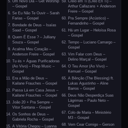
Um Novo Dia – Get Worship
Creio em Ti (Creo En Ti) –
– Gospel
Arthur Callazans + Anderson
Freire – Gospel
Se Eu Não Te Ouvir – Sarah
Farias – Gospel
Pra Sempre (Acústico) –
Fernandinho – Gospel
Bondade de Deus – Isaías
Saad – Gospel
Há um Lugar – Heloísa Rosa
– Gospel
Quem É Esse ? – Julliany
Souza – Gospel
Tempo – Luciano Camargo –
Gospel
Acalma Meu Coração –
Anderson Freire – Gospel
Vim Falar com Deus –
Delino Marçal – Gospel
Tu és + Águas Purificadoras
(Ao Vivo) – Fhop Music –
O Teu Amor (Ao Vivo) –
Gospel
Kemuel – Gospel
Era a Mão de Deus –
A Bênção (The Blessing) ft.
Kailane Frauches – Gospel
Lukas Agustinho – Aline
Barros – Gospel
Passa Lá em Casa Jesus –
Kailane Frauches – Gospel
Deus Não Desperdiça Suas
Lágrimas – Paulo Neto –
João 20 + Pra Sempre –
Gospel
Vitor Santana – Gospel
Colo de Maria – Ministério
Os Sonhos de Deus –
M3 – Gospel
Gabriela Rocha – Gospel
Vem Cear Comigo – Gerson
A Vitória Chegou – Luanna