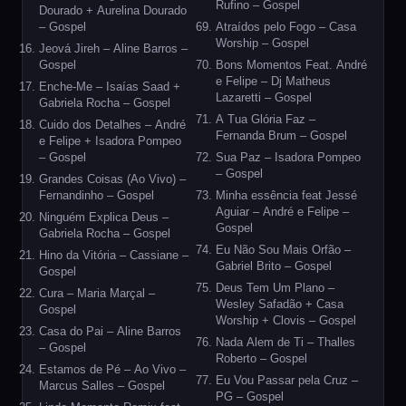
Rufino – Gospel
Dourado + Aurelina Dourado
– Gospel
Atraídos pelo Fogo – Casa
Worship – Gospel
Jeová Jireh – Aline Barros –
Gospel
Bons Momentos Feat. André
e Felipe – Dj Matheus
Enche-Me – Isaías Saad +
Lazaretti – Gospel
Gabriela Rocha – Gospel
A Tua Glória Faz –
Cuido dos Detalhes – André
Fernanda Brum – Gospel
e Felipe + Isadora Pompeo
– Gospel
Sua Paz – Isadora Pompeo
– Gospel
Grandes Coisas (Ao Vivo) –
Fernandinho – Gospel
Minha essência feat Jessé
Aguiar – André e Felipe –
Ninguém Explica Deus –
Gospel
Gabriela Rocha – Gospel
Eu Não Sou Mais Orfão –
Hino da Vitória – Cassiane –
Gabriel Brito – Gospel
Gospel
Deus Tem Um Plano –
Cura – Maria Marçal –
Wesley Safadão + Casa
Gospel
Worship + Clovis – Gospel
Casa do Pai – Aline Barros
Nada Alem de Ti – Thalles
– Gospel
Roberto – Gospel
Estamos de Pé – Ao Vivo –
Eu Vou Passar pela Cruz –
Marcus Salles – Gospel
PG – Gospel