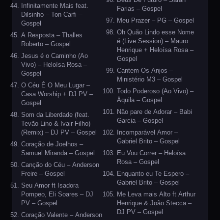
Infinitamente Mais feat.
Farias – Gospel
Dilsinho – Ton Carfi –
Meu Prazer – PG – Gospel
Gospel
Oh Quão Lindo esse Nome
A Resposta – Thalles
é (Live Session) – Mauro
Roberto – Gospel
Henrique + Heloísa Rosa –
Jesus é o Caminho (Ao
Gospel
Vivo) – Heloísa Rosa –
Cantem Os Anjos –
Gospel
Ministério M3 – Gospel
O Céu É O Meu Lugar –
Todo Poderoso (Ao Vivo) –
Casa Worship + DJ PV –
Áquila – Gospel
Gospel
Não pare de Adorar – Babi
Som da Liberdade (feat.
Garcia – Gospel
Tevão Lino & Ivair Filho)
(Remix) – DJ PV – Gospel
Incomparável Amor –
Gabriel Brito – Gospel
Coração de Joelhos –
Samuel Miranda – Gospel
Eu Vou Correr – Heloísa
Rosa – Gospel
Canção do Céu – Anderson
Freire – Gospel
Enquanto eu Te Espero –
Gabriel Brito – Gospel
Seu Amor ft Isadora
Pompeo, Eli Soares – DJ
Me Leva mais Alto ft Arthur
PV – Gospel
Henrique & João Stecca –
DJ PV – Gospel
Coração Valente – Anderson