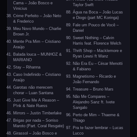
Cama – João Bosco e
Taylor Swift
Vinicius
Água na Boca – João Lucas
Crime Perfeito – João Neto
e Diogo (part MC Koringa)
& Frederico
Fale um Pouco de Você –
Meu Novo Mundo – Charlie
Daniel
Brown Jr.
Sweet Nothing – Calvin
Mente Pra Mim – Cristiano
Harris feat. Florence Welch
Araújo
Thrift Shop – Macklemore e
Balada louca – MUNHOZ &
Ryan Lewsi ft Wanz
MARIANO
Não Era Eu – César Menotti
Stay – Rihanna
& Fabiano
Caso Indefinido – Cristiano
Magnetismo – Ricardo e
Araújo
João Fernando
Garotas não merecem
Treasure – Bruno Mars
chorar – Luan Santana
Não Me Compares –
Just Give Me A Reason –
Alejandro Sanz ft. Ivete
P!nk & Nate Ruess
Sangalo
Mirrors – Justin Timberlake
Perto de Mim – Thaeme &
Brigas por nada – Sorriso
Thiago
Maroto (Part. Coral Resgate)
Pra te fazer lembrar – Lucas
Girassol – João Bosco e
Lucco