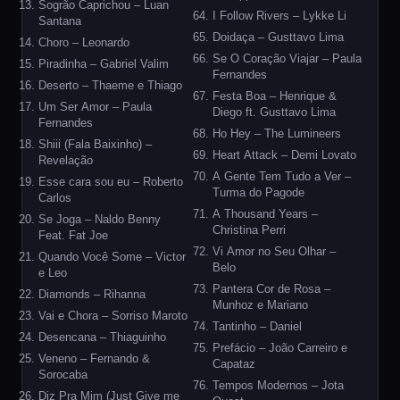
Sogrão Caprichou – Luan
I Follow Rivers – Lykke Li
Santana
Doidaça – Gusttavo Lima
Choro – Leonardo
Se O Coração Viajar – Paula
Piradinha – Gabriel Valim
Fernandes
Deserto – Thaeme e Thiago
Festa Boa – Henrique &
Um Ser Amor – Paula
Diego ft. Gusttavo Lima
Fernandes
Ho Hey – The Lumineers
Shiii (Fala Baixinho) –
Heart Attack – Demi Lovato
Revelação
A Gente Tem Tudo a Ver –
Esse cara sou eu – Roberto
Turma do Pagode
Carlos
A Thousand Years –
Se Joga – Naldo Benny
Christina Perri
Feat. Fat Joe
Vi Amor no Seu Olhar –
Quando Você Some – Victor
Belo
e Leo
Pantera Cor de Rosa –
Diamonds – Rihanna
Munhoz e Mariano
Vai e Chora – Sorriso Maroto
Tantinho – Daniel
Desencana – Thiaguinho
Prefácio – João Carreiro e
Veneno – Fernando &
Capataz
Sorocaba
Tempos Modernos – Jota
Diz Pra Mim (Just Give me