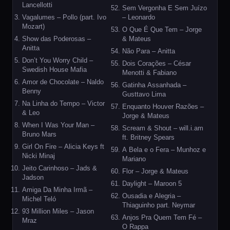
Lancellotti
Sem Vergonha E Sem Juízo
Vagalumes – Pollo (part. Ivo
– Leonardo
Mozart)
O Que É Que Tem – Jorge
Show das Poderosas –
& Mateus
Anitta
Não Para – Anitta
Don’t You Worry Child –
Dois Corações – César
Swedish House Mafia
Menotti & Fabiano
Amor de Chocolate – Naldo
Gatinha Assanhada –
Benny
Gusttavo Lima
Na Linha do Tempo – Victor
Enquanto Houver Razões –
& Leo
Jorge & Mateus
When I Was Your Man –
Scream & Shout – will.i.am
Bruno Mars
ft. Britney Spears
Girl On Fire – Alicia Keys ft
A Bela e o Fera – Munhoz e
Nicki Minaj
Mariano
Jeito Carinhoso – Jads &
Flor – Jorge & Mateus
Jadson
Daylight – Maroon 5
Amiga Da Minha Irmã –
Ousadia e Alegria –
Michel Teló
Thiaguinho part. Neymar
93 Million Miles – Jason
Anjos Pra Quem Tem Fé –
Mraz
O Rappa