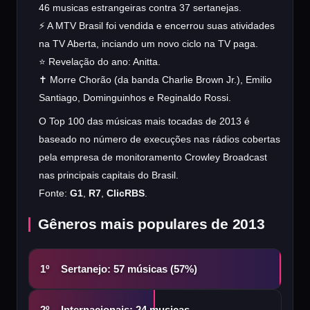
46 musicas estrangeiras contra 37 sertanejas.
⚡ A MTV Brasil foi vendida e encerrou suas atividades
na TV Aberta, inciando um novo ciclo na TV paga.
⭐ Revelação do ano: Anitta.
✝️ Morre Chorão (da banda Charlie Brown Jr.), Emilio
Santiago, Dominguinhos e Reginaldo Rossi.
O Top 100 das músicas mais tocadas de 2013 é
baseado no número de execuções nas rádios cobertas
pela empresa de monitoramento Crowley Broadcast
nas principais capitais do Brasil.
Fonte:
G1
,
R7
,
ClicRBS
.
Gêneros mais populares de 2013
Sertanejo: 57 músicas (57%)
1º
Internacionais: 24 musicas
2º