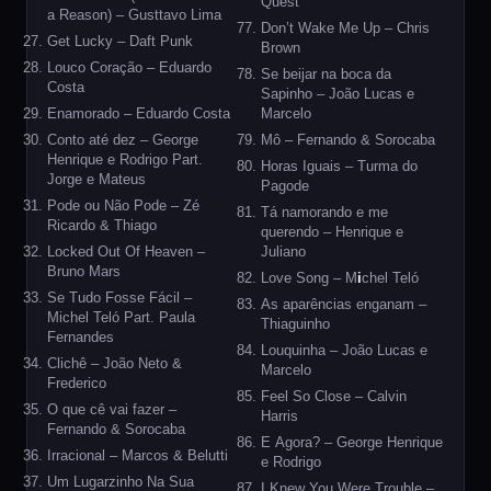
Quest
a Reason) – Gusttavo Lima
Don’t Wake Me Up – Chris
Get Lucky – Daft Punk
Brown
Louco Coração – Eduardo
Se beijar na boca da
Costa
Sapinho – João Lucas e
Enamorado – Eduardo Costa
Marcelo
Conto até dez – George
Mô – Fernando & Sorocaba
Henrique e Rodrigo Part.
Horas Iguais – Turma do
Jorge e Mateus
Pagode
Pode ou Não Pode – Zé
Tá namorando e me
Ricardo & Thiago
querendo – Henrique e
Locked Out Of Heaven –
Juliano
Bruno Mars
Love Song – M
i
chel Teló
Se Tudo Fosse Fácil –
As aparências enganam –
Michel Teló Part. Paula
Thiaguinho
Fernandes
Louquinha – João Lucas e
Clichê – João Neto &
Marcelo
Frederico
Feel So Close – Calvin
O que cê vai fazer –
Harris
Fernando & Sorocaba
E Agora? – George Henrique
Irracional – Marcos & Belutti
e Rodrigo
Um Lugarzinho Na Sua
I Knew You Were Trouble –