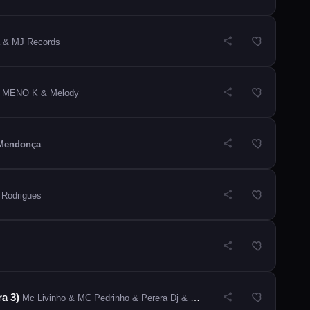
 & MJ Records
MENO K & Melody
 Mendonça
 Rodrigues
ra 3)
Mc Livinho & MC Pedrinho & Perera Dj & DJ Jb Mix