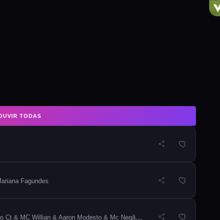
OUVIR TODAS
Mariana Fagundes
C Willian & Aaron Modesto & Mc Negão Original & DU’L & DJ Aladin GDB