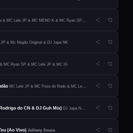
 MC Lele JP & MC MENO K & MC Ryan SP & MC Tuto & Mc Negão Original
 JP & Mc Negão Original & DJ Japa NK
 & MC Ryan SP & MC Lele JP & MC IG
atão
MC Lele JP & MC Poze do Rodo & MC Leozinho ZS & Dj Gordinho da VF
 Rodrigo do CN & DJ Guh Mix)
DJ Japa NK & MC Poze do Rodo & MC Ryan SP & Real Fuba
Teu (Ao Vivo)
Julliany Souza