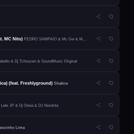
t. MC Nito)
PEDRO SAMPAIO & Mc Gw & Mc Jhey & Mc Rodrigo do CN
abello & Dj Tchouzen & SoundMusic Original
ica) (feat. Freshlyground)
Shakira
ele JP & Dj Oreia & DJ Noiskita
anzinho Lima