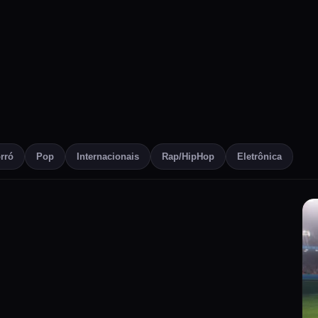
rró
Pop
Internacionais
Rap/HipHop
Eletrônica