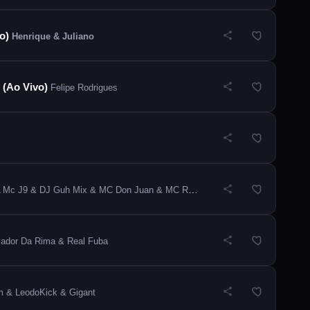
vo)
Henrique & Juliano
 (Ao Vivo)
Felipe Rodrigues
a
Mc J9 & DJ Guh Mix & MC Don Juan & MC Ryan SP & Mc Negão Original & Menor Richard & MC ALAN JR & MC IG & DJ Japa NK
vador Da Rima & Real Fuba
 & LeodoKick & Gigant