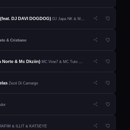
s (feat. DJ DAVI DOGDOG)
DJ Japa NK & MC MENO K & MC Ryan SP & MC Jacaré
eto & Cristiano
da Norte & Mc Dkziin)
MC Vine7 & MC Tuto & MC Joãozinho VT & DJ Gu
elas
Zezé Di Camargo
ador
AFIM & ILLIT & KATSEYE