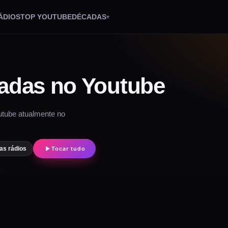
ÁDIOS
TOP YOUTUBE
DÉCADAS
adas no Youtube
utube atualmente no
as rádios
Tocar tudo