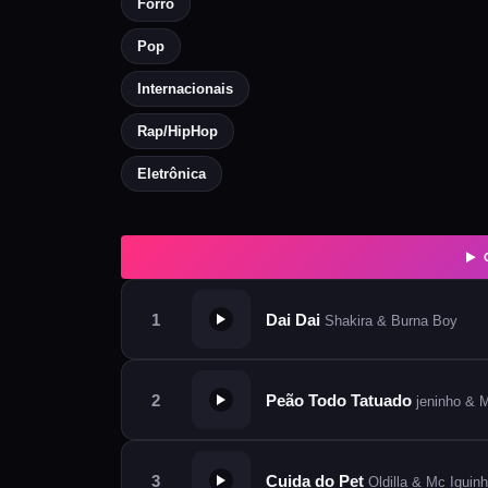
Forró
Pop
Internacionais
Rap/HipHop
Eletrônica
Dai Dai
Shakira & Burna Boy
Peão Todo Tatuado
jeninho & 
Cuida do Pet
Oldilla & Mc Iguinho Ct & M