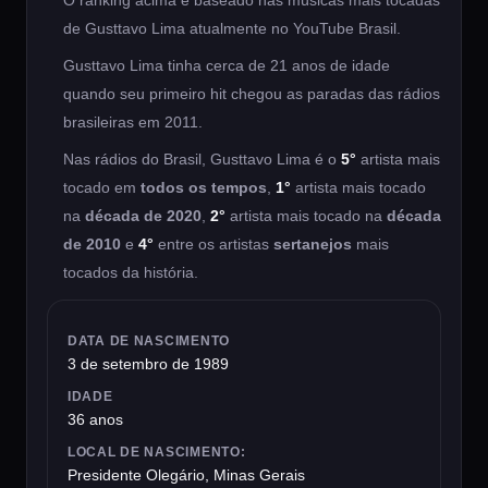
O ranking acima é baseado nas músicas mais tocadas
de Gusttavo Lima atualmente no YouTube Brasil.
Gusttavo Lima tinha cerca de 21 anos de idade
quando seu primeiro hit chegou as paradas das rádios
brasileiras em 2011.
Nas rádios do Brasil, Gusttavo Lima é o
5°
artista mais
tocado em
todos os tempos
,
1°
artista mais tocado
na
década de 2020
,
2°
artista mais tocado na
década
de 2010
e
4°
entre os artistas
sertanejos
mais
tocados da história.
DATA DE NASCIMENTO
3 de setembro de 1989
IDADE
36 anos
LOCAL DE NASCIMENTO:
Presidente Olegário, Minas Gerais