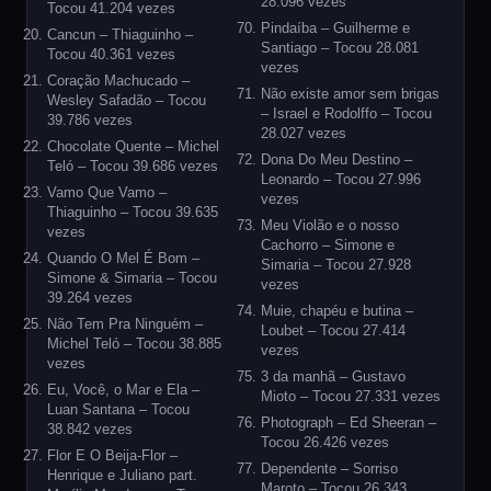
28.096 vezes
Tocou 41.204 vezes
Pindaíba – Guilherme e
Cancun – Thiaguinho –
Santiago – Tocou 28.081
Tocou 40.361 vezes
vezes
Coração Machucado –
Não existe amor sem brigas
Wesley Safadão – Tocou
– Israel e Rodolffo – Tocou
39.786 vezes
28.027 vezes
Chocolate Quente – Michel
Dona Do Meu Destino –
Teló – Tocou 39.686 vezes
Leonardo – Tocou 27.996
Vamo Que Vamo –
vezes
Thiaguinho – Tocou 39.635
Meu Violão e o nosso
vezes
Cachorro – Simone e
Quando O Mel É Bom –
Simaria – Tocou 27.928
Simone & Simaria – Tocou
vezes
39.264 vezes
Muie, chapéu e butina –
Não Tem Pra Ninguém –
Loubet – Tocou 27.414
Michel Teló – Tocou 38.885
vezes
vezes
3 da manhã – Gustavo
Eu, Você, o Mar e Ela –
Mioto – Tocou 27.331 vezes
Luan Santana – Tocou
Photograph – Ed Sheeran –
38.842 vezes
Tocou 26.426 vezes
Flor E O Beija-Flor –
Dependente – Sorriso
Henrique e Juliano part.
Maroto – Tocou 26.343