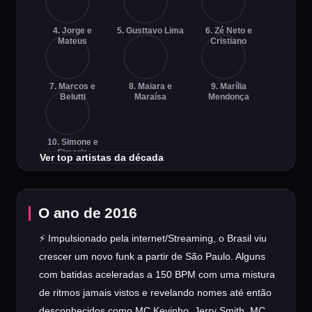
4. Jorge e
5. Gusttavo Lima
6. Zé Neto e
Mateus
Cristiano
7. Marcos e
8. Maiara e
9. Marília
Belutti
Maraísa
Mendonça
10. Simone e
Simaria
Ver top artistas da década
O ano de 2016
⚡ Impulsionado pela internet/Streaming, o Brasil viu
crescer um novo funk a partir de São Paulo. Alguns
com batidas aceleradas a 150 BPM com uma mistura
de ritmos jamais vistos e revelando nomes até então
desconhecidos como MC Kevinho, Jerry Smith, MC