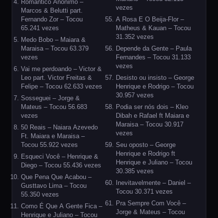
Romântico Anônimo –
vezes
Marcos & Belutti part.
Fernando Zor – Tocou
A Rosa E O Beija-Flor –
65.241 vezes
Matheus & Kauan – Tocou
31.352 vezes
Medo Bobo – Maiara &
Maraisa – Tocou 63.379
Depende da Gente – Paula
vezes
Fernandes – Tocou 31.133
vezes
Vai me perdoando – Victor &
Leo part. Victor Freitas &
Desisto ou insisto – George
Felipe – Tocou 62.633 vezes
Henrique e Rodrigo – Tocou
30.957 vezes
Sosseguei – Jorge &
Mateus – Tocou 56.683
Podia ser nós dois – Kleo
vezes
Dibah e Rafael ft Maiara e
Maraisa – Tocou 30.917
50 Reais – Naiara Azevedo
vezes
Ft. Maiara e Maraisa –
Tocou 55.922 vezes
Seu oposto – George
Henrique e Rodrigo ft
Esqueci Você – Henrique &
Henrique e Juliano – Tocou
Diego – Tocou 55.436 vezes
30.385 vezes
Que Pena Que Acabou –
Inevitavelmente – Daniel –
Gusttavo Lima – Tocou
Tocou 30.371 vezes
55.350 vezes
Pra Sempre Com Você –
Como É Que A Gente Fica –
Jorge & Mateus – Tocou
Henrique e Juliano – Tocou