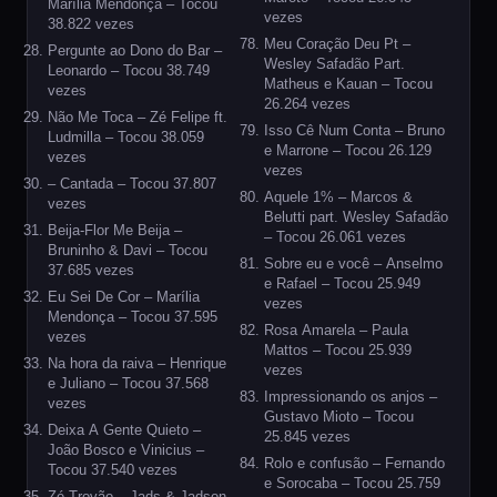
Marília Mendonça – Tocou
vezes
38.822 vezes
Meu Coração Deu Pt –
Pergunte ao Dono do Bar –
Wesley Safadão Part.
Leonardo – Tocou 38.749
Matheus e Kauan – Tocou
vezes
26.264 vezes
Não Me Toca – Zé Felipe ft.
Isso Cê Num Conta – Bruno
Ludmilla – Tocou 38.059
e Marrone – Tocou 26.129
vezes
vezes
– Cantada – Tocou 37.807
Aquele 1% – Marcos &
vezes
Belutti part. Wesley Safadão
Beija-Flor Me Beija –
– Tocou 26.061 vezes
Bruninho & Davi – Tocou
Sobre eu e você – Anselmo
37.685 vezes
e Rafael – Tocou 25.949
Eu Sei De Cor – Marília
vezes
Mendonça – Tocou 37.595
Rosa Amarela – Paula
vezes
Mattos – Tocou 25.939
Na hora da raiva – Henrique
vezes
e Juliano – Tocou 37.568
Impressionando os anjos –
vezes
Gustavo Mioto – Tocou
Deixa A Gente Quieto –
25.845 vezes
João Bosco e Vinicius –
Rolo e confusão – Fernando
Tocou 37.540 vezes
e Sorocaba – Tocou 25.759
Zé Trovão – Jads & Jadson