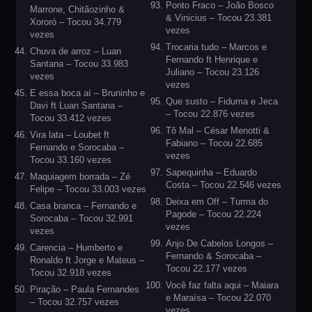
Ponto Fraco – João Bosco
Marrone, Chitãozinho &
& Vinicius – Tocou 23.381
Xororó – Tocou 34.779
vezes
vezes
Trocaria tudo – Marcos e
Chuva de arroz – Luan
Fernando ft Henrique e
Santana – Tocou 33.983
Juliano – Tocou 23.126
vezes
vezes
E essa boca aí – Bruninho e
Que susto – Fiduma e Jeca
Davi ft Luan Santana –
– Tocou 22.876 vezes
Tocou 33.412 vezes
Tô Mal – César Menotti &
Vira lata – Loubet ft
Fabiano – Tocou 22.685
Fernando e Sorocaba –
vezes
Tocou 33.160 vezes
Sapequinha – Eduardo
Maquiagem borrada – Zé
Costa – Tocou 22.546 vezes
Felipe – Tocou 33.003 vezes
Deixa em Off – Turma do
Casa branca – Fernando e
Pagode – Tocou 22.224
Sorocaba – Tocou 32.991
vezes
vezes
Anjo De Cabelos Longos –
Carencia – Humberto e
Fernando & Sorocaba –
Ronaldo ft Jorge e Mateus –
Tocou 22.177 vezes
Tocou 32.918 vezes
Você faz falta aqui – Maiara
Piração – Paula Fernandes
e Maraísa – Tocou 22.070
– Tocou 32.757 vezes
vezes