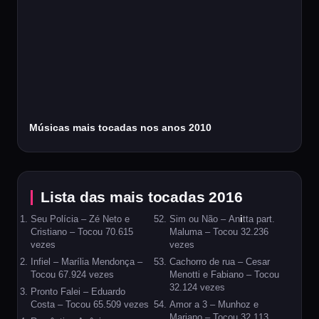
Músicas mais tocadas nos anos 2010
Lista das mais tocadas 2016
Seu Polícia – Zé Neto e
Sim ou Não – An
i
tta part.
Cristiano – Tocou 70.615
Maluma – Tocou 32.236
vezes
vezes
Infiel – Marília Mendonça –
Cachorro de rua – Cesar
Tocou 67.924 vezes
Menotti e Fabiano – Tocou
32.124 vezes
Pronto Falei – Eduardo
Costa – Tocou 65.509 vezes
Amor a 3 – Munhoz e
Mariano – Tocou 32.113