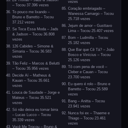
vezes
– Tocou 37.396 vezes
Coração embriagado –
To pouco me lixando –
Wanessa Camargo – Tocou
Bruno e Barretto – Tocou
25.718 vezes
37.212 vezes
Jejum de amor – Gusttavo
Se Toca Essa Moda – Jads
Lima – Tocou 25.407 vezes
& Jadson – Tocou 36.808
Bom – Ludmilla – Tocou
vezes
25.182 vezes
126 Cabides – Simone &
Que Bar que Cê Tá? – João
Simaria – Tocou 36.583
Bosco e Vinícius – Tocou
vezes
25.126 vezes
Tão Feliz – Marcos & Belutti
Tô com pena de você –
– Tocou 35.956 vezes
Cleber e Cauan – Tocou
Decide Aí – Matheus &
23.700 vezes
Kauan – Tocou 35.661
Eu quero é rolo – Bruno e
vezes
Barretto – Tocou 25.589
Louca de Saudade – Jorge e
vezes
Mateus – Tocou 35.521
Bang – Anitta – Tocou
vezes
23.941 vezes
Só não deixa eu tomar birra
Nunca foi ex – Thaeme e
– Lucas Lucco – Tocou
Thiago – Tocou 23.461
35.339 vezes
vezes
Você Me Trocou – Bruno &