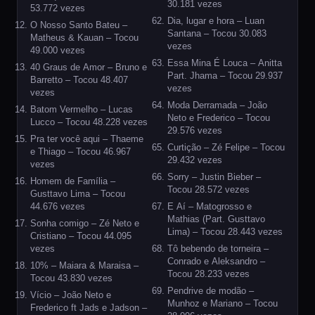
30.181 vezes
53.772 vezes
Dia, lugar e hora – Luan
O Nosso Santo Bateu –
Santana – Tocou 30.083
Matheus & Kauan – Tocou
vezes
49.000 vezes
Essa Mina É Louca – Anitta
40 Graus de Amor – Bruno e
Part. Jhama – Tocou 29.937
Barretto – Tocou 48.407
vezes
vezes
Moda Derramada – João
Batom Vermelho – Lucas
Neto e Frederico – Tocou
Lucco – Tocou 48.228 vezes
29.576 vezes
Pra ter você aqui – Thaeme
Curtição – Zé Felipe – Tocou
e Thiago – Tocou 46.967
29.432 vezes
vezes
Sorry – Justin Bieber –
Homem de Família –
Tocou 28.572 vezes
Gusttavo Lima – Tocou
44.676 vezes
E Aí – Matogrosso e
Mathias (Part. Gusttavo
Sonha comigo – Zé Neto e
Lima) – Tocou 28.443 vezes
Cristiano – Tocou 44.095
vezes
Tô bebendo de torneira –
Conrado e Aleksandro –
10% – Maiara & Maraisa –
Tocou 28.233 vezes
Tocou 43.830 vezes
Pendrive de modão –
Vício – João Neto e
Munhoz e Mariano – Tocou
Frederico ft Jads e Jadson –