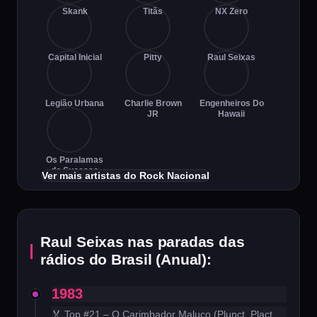
Skank
Titãs
NX Zero
Capital Inicial
Pitty
Raul Seixas
Legião Urbana
Charlie Brown
Engenheiros Do
JR
Hawaii
Os Paralamas
do Sucesso
Ver mais artistas do Rock Nacional
Raul Seixas nas paradas das
rádios do Brasil (Anual):
1983
🏅 Top #21 – O Carimbador Maluco (Plunct, Plact,