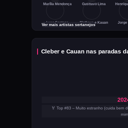
Marília Mendonça
Gusttavo Lima
Henriqu
Luan Santana
Matheus e Kauan
Jorge
Ver mais artistas sertanejos
Cleber e Cauan nas paradas da
202
🏅 Top #83 – Muito estranho (cuida bem d
mim