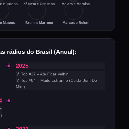
e e Juliano
Zé Neto e Cristiano
Maiara e Maraísa
 e Mateus
Bruno e Marrone
Marcos e Belutti
s rádios do Brasil (Anual):
2025
🏅 Top #27 – Ate Ficar Velhin
🏅 Top #84 – Muito Estranho (Cuida Bem De
Mim)
4
e
)