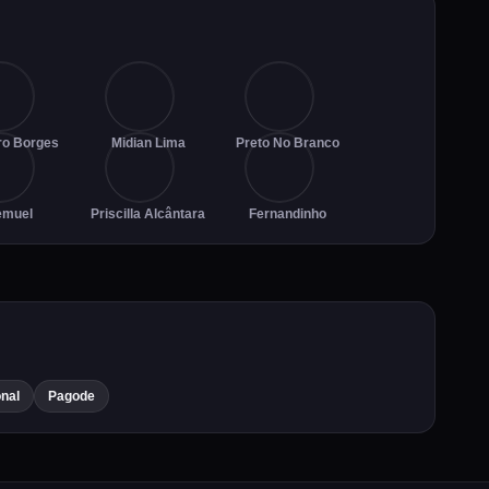
ro Borges
Midian Lima
Preto No Branco
emuel
Priscilla Alcântara
Fernandinho
onal
Pagode