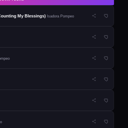
ounting My Blessings)
Isadora Pompeo
ompeo
o