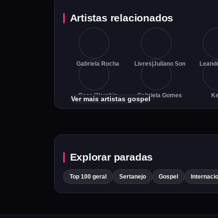
Artistas relacionados
Gabriela Rocha
Livres|Juliano Son
Leand
Casa Worship
Gabriela Gomes
K
Ver mais artistas gospel
Explorar paradas
Top 100 geral
Sertanejo
Gospel
Internaci