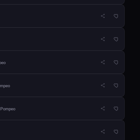
peo
ompeo
a Pompeo