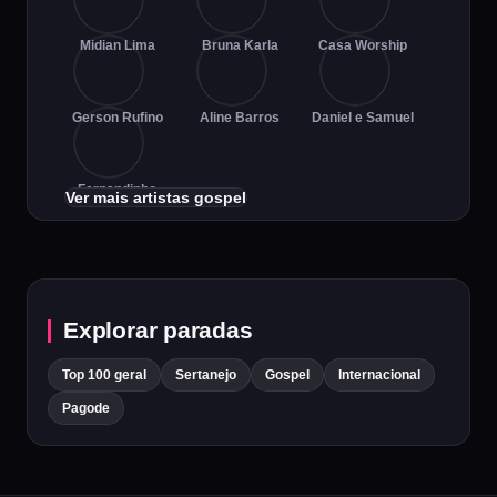
Midian Lima
Bruna Karla
Casa Worship
Gerson Rufino
Aline Barros
Daniel e Samuel
Fernandinho
Ver mais artistas gospel
Explorar paradas
Top 100 geral
Sertanejo
Gospel
Internacional
Pagode