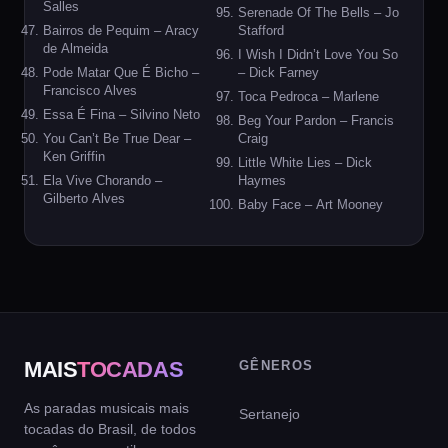
Salles
Serenade Of The Bells – Jo
Bairros de Pequim – Aracy
Stafford
de Almeida
I Wish I Didn’t Love You So
Pode Matar Que É Bicho –
– Dick Farney
Francisco Alves
Toca Pedroca – Marlene
Essa É Fina – Silvino Neto
Beg Your Pardon – Francis
You Can’t Be True Dear –
Craig
Ken Griffin
Little White Lies – Dick
Ela Vive Chorando –
Haymes
Gilberto Alves
Baby Face – Art Mooney
MAIS
TOCADAS
GÊNEROS
As paradas musicais mais
Sertanejo
tocadas do Brasil, de todos