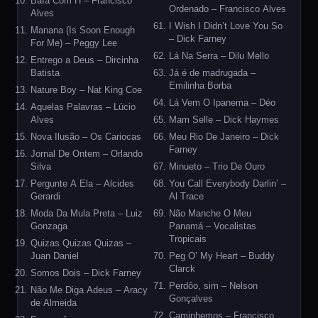
Baía Com H – Francisco
Ordenado – Francisco Alves
Alves
I Wish I Didn’t Love You So
Manana (Is Soon Enough
– Dick Farney
For Me) – Peggy Lee
Lá Na Serra – Dilu Mello
Entrego a Deus – Dircinha
Batista
Já é de madrugada –
Emilinha Borba
Nature Boy – Nat King Coe
Lá Vem O Ipanema – Déo
Aquelas Palavras – Lúcio
Alves
Mam Selle – Dick Haymes
Nova Ilusão – Os Cariocas
Meu Rio De Janeiro – Dick
Farney
Jornal De Ontem – Orlando
Silva
Minueto – Trio De Ouro
Pergunte A Ela – Alcides
You Call Everybody Darlin’ –
Gerardi
Al Trace
Moda Da Mula Preta – Luiz
Não Manche O Meu
Gonzaga
Panamá – Vocalistas
Tropicais
Quizas Quizas Quizas –
Juan Daniel
Peg O’ My Heart – Buddy
Clarck
Somos Dois – Dick Farney
Perdôo, sim – Nelson
Não Me Diga Adeus – Aracy
Gonçalves
de Almeida
Caminhemos – Francisco