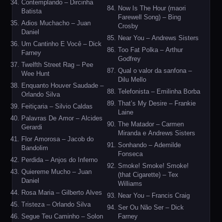
Contemplando – Dircinha
Now Is The Hour (maori
Batista
Farewell Song) – Bing
Adios Muchacho – Juan
Crosby
Daniel
Near You – Andrews Sisters
Um Cantinho E Você – Dick
Too Fat Polka – Arthur
Farney
Godfrey
Twelfth Street Rag – Pee
Qual o valor da sanfona –
Wee Hunt
Dilu Mello
Enquanto Houver Saudade –
Telefonista – Emilinha Borba
Orlando Silva
That’s My Desire – Frankie
Feitiçaria – Silvio Caldas
Laine
Palavras De Amor – Alcides
The Matador – Carmen
Gerardi
Miranda e Andrews Sisters
Flor Amorosa – Jacob do
Sonhando – Ademilde
Bandolim
Fonseca
Perdida – Anjos do Inferno
Smoke! Smoke! Smoke!
Quiereme Mucho – Juan
(that Cigarette) – Tex
Daniel
Williams
Rosa Maria – Gilberto Alves
Near You – Francis Craig
Tristeza – Orlando Silva
Ser Ou Não Ser – Dick
Segue Teu Caminho – Solon
Farney