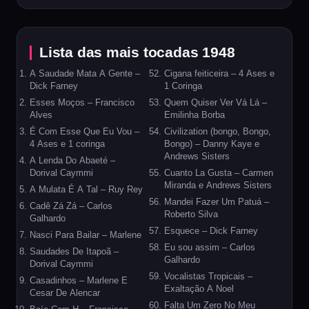
Lista das mais tocadas 1948
A Saudade Mata A Gente –
Cigana feiticeira – 4 Ases e
Dick Farney
1 Coringa
Esses Moços – Francisco
Quem Quiser Ver Vá Lá –
Alves
Emilinha Borba
É Com Esse Que Eu Vou –
Civilization (bongo, Bongo,
4 Ases e 1 coringa
Bongo) – Danny Kaye e
Andrews Sisters
A Lenda Do Abaeté –
Dorival Caymmi
Cuanto La Gusta – Carmen
Miranda e Andrews Sisters
A Mulata É A Tal – Ruy Rey
Mandei Fazer Um Patuá –
Cadê Zá Zá – Carlos
Roberto Silva
Galhardo
Esquece – Dick Farney
Nasci Para Bailar – Marlene
Eu sou assim – Carlos
Saudades De Itapoã –
Galhardo
Dorival Caymmi
Vocalistas Tropicais –
Casadinhos – Marlene E
Exaltação A Noel
Cesar De Alencar
Falta Um Zero No Meu