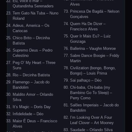
Eu, você o mar –
Alves
Quitandinha Serenaders
Princesa De Bagdá – Nelson
Tem Gato Na Tuba – Nuno
Gonçalves
Roland
Quem Ha De Dizer –
Adeus, America – Os
Francisco Alves
Cariocas
Quer Ir Mais Eu? – Luiz
Chico Brito – Dircinha
Gonzaga
Batista
Ballerina – Vaughn Monroe
Supremo Deus – Pedro
Celestino
Sabre Dance Boogie – Frddy
Martin
Peg O’ My Heart – Three
Suns
Civilization (bongo, Bongo,
Bongo) – Louis Prima
Rio – Dircinha Batista
Sai palhaço – Déo
Flamengo – Jacob do
Bandolim
Chi-baba, Chi-baba (my
Bambino Go To Sleep) –
Maldito Amor – Orlando
Perry Como
Silva
Salões Imperiais – Jacob do
It’s Magic – Doris Day
Bandolim
Infidelidade – Déo
I’m Looking Over A Four
Maior É Deus – Francisco
Leaf Clover – Art Mooney
Alves
Saudade – Orlando Silva