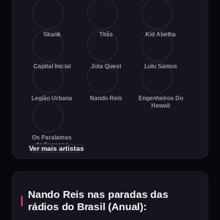
Skank
Titãs
Kid Abelha
Capital Inicial
Jota Quest
Lulu Santos
Legião Urbana
Nando Reis
Engenheiros Do
Hawaii
Os Paralamas
do Sucesso
Ver mais artistas
Nando Reis nas paradas das
rádios do Brasil (Anual):