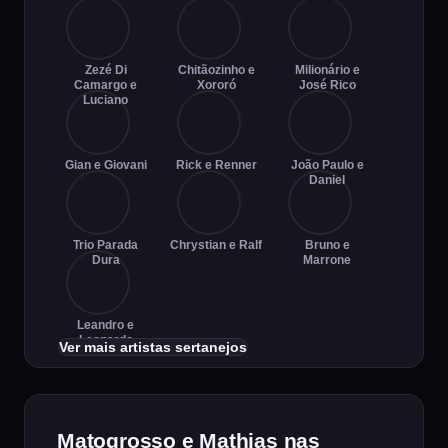
Zezé Di
Chitãozinho e
Milionário e
Camargo e
Xororó
José Rico
Luciano
Gian e Giovani
Rick e Renner
João Paulo e
Daniel
Trio Parada
Chrystian e Ralf
Bruno e
Dura
Marrone
Leandro e
Leonardo
Ver mais artistas sertanejos
Matogrosso e Mathias nas