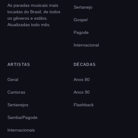
As paradas musicais mais
Sertanejo
tocadas do Brasil, de todos
os gêneros e estilos.
Gospel
Atualizadas todo mês.
Pagode
Internacional
ARTISTAS
DÉCADAS
Geral
Anos 80
Cantoras
Anos 90
Sertanejos
Flashback
Samba/Pagode
Internacionais