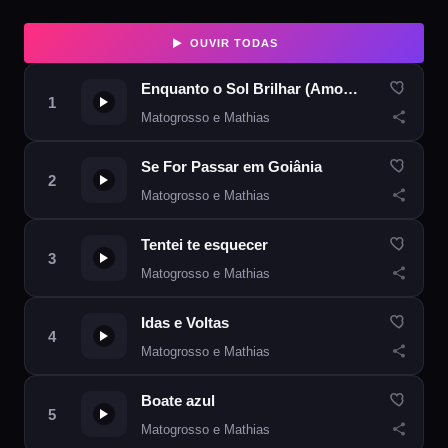
OUVIR TODAS
Enquanto o Sol Brilhar (Amor Sem Fim)
Matogrosso e Mathias
Se For Passar em Goiânia
Matogrosso e Mathias
Tentei te esquecer
Matogrosso e Mathias
Idas e Voltas
Matogrosso e Mathias
Boate azul
Matogrosso e Mathias