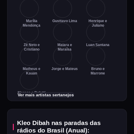
Marília
Gusttavo Lima
Henrique e
Mendonça
Juliano
Zé Neto e
Maiara e
Luan Santana
Cristiano
Maraísa
Matheus e
Jorge e Mateus
Bruno e
Kauan
Marrone
Marcos e Belutti
Ver mais artistas sertanejos
Kleo Dibah nas paradas das
rádios do Brasil (Anual):