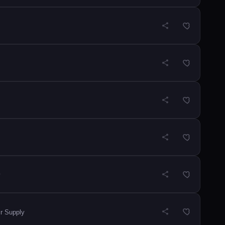
y
r Supply