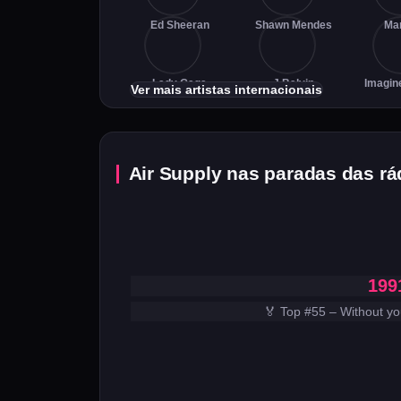
Ed Sheeran
Shawn Mendes
Ma
Lady Gaga
J Balvin
Imagin
Ver mais artistas internacionais
Air Supply nas paradas das rád
199
🏅 Top #55 – Without yo