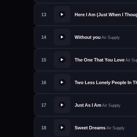
Here I Am (Just When I Thou
Without you
Air Supply
The One That You Love
Air Su
Two Less Lonely People In T
Just As I Am
Air Supply
Sweet Dreams
Air Supply