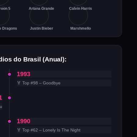
roon 5
Ariana Grande
Calvin Harris
e Dragons
Justin Bieber
Marshmello
ios do Brasil (Anual):
1993
🏅 Top #98 – Goodbye
1
u
1990
🏅 Top #62 – Lonely Is The Night