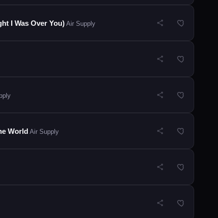
ght I Was Over You)
Air Supply
pply
he World
Air Supply