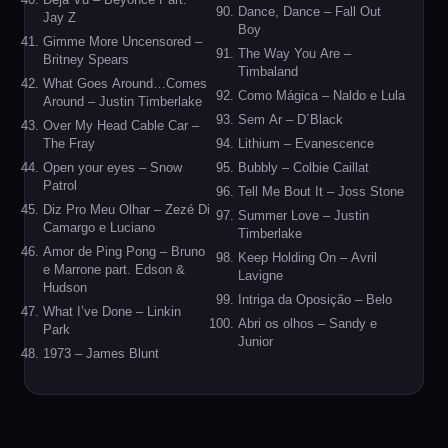
Dance, Dance – Fall Out
Jay Z
Boy
Gimme More Uncensored –
The Way You Are –
Britney Spears
Timbaland
What Goes Around…Comes
Como Mágica – Naldo e Lula
Around – Justin Timberlake
Sem Ar – D´Black
Over My Head Cable Car –
The Fray
Lithium – Evanescence
Open your eyes – Snow
Bubbly – Colbie Caillat
Patrol
Tell Me Bout It – Joss Stone
Diz Pro Meu Olhar – Zezé Di
Summer Love – Justin
Camargo e Luciano
Timberlake
Amor de Ping Pong – Bruno
Keep Holding On – Avril
e Marrone part. Edson &
Lavigne
Hudson
Intriga da Oposição – Belo
What I’ve Done – Linkin
Abri os olhos – Sandy e
Park
Junior
1973 – James Blunt