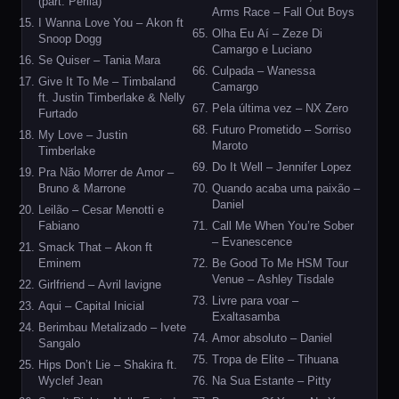
(part. Perlla)
Arms Race – Fall Out Boys
I Wanna Love You – Akon ft
Olha Eu Aí – Zeze Di
Snoop Dogg
Camargo e Luciano
Se Quiser – Tania Mara
Culpada – Wanessa
Give It To Me – Timbaland
Camargo
ft. Justin Timberlake & Nelly
Pela última vez – NX Zero
Furtado
Futuro Prometido – Sorriso
My Love – Justin
Maroto
Timberlake
Do It Well – Jennifer Lopez
Pra Não Morrer de Amor –
Bruno & Marrone
Quando acaba uma paixão –
Daniel
Leilão – Cesar Menotti e
Fabiano
Call Me When You’re Sober
– Evanescence
Smack That – Akon ft
Eminem
Be Good To Me HSM Tour
Venue – Ashley Tisdale
Girlfriend – Avril lavigne
Livre para voar –
Aqui – Capital Inicial
Exaltasamba
Berimbau Metalizado – Ivete
Amor absoluto – Daniel
Sangalo
Tropa de Elite – Tihuana
Hips Don’t Lie – Shakira ft.
Wyclef Jean
Na Sua Estante – Pitty