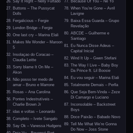
Say It Right – Nelly Furtado
Because Of You – Ne Yo
Buttons – The Pussycat
When You’re Gone – Avril
Dolls
Lavigne
Fergalicious – Fergie
Baixa Essa Guarda – Grupo
Revelação
London Bridge – Fergie
ABCDE – Guilherme e
One last cry – Marina Elali
Santiago
Makes Me Wonder – Maroon
Eu Nunca Disse Adeus –
5
Capital Inicial
Insolaçao do Coracao –
Wind It Up – Gwen Stefani
Claudia Leitte
The Way I Live – Baby Boy
Sorry blame It On Me –
Da Prince ft. Lil Boosie
Akon
Eu vou seguir – Marina Elali
Não posso ter medo de
amar – Bruno e Marrone
Totalmente Demais – Perlla
Rosas – Ana Carolina
Que Seja Bem-Vinda – Zeze
Di Camargo e Luciano
Pontes Indestrutíveis –
Charlie Brown Jr
Inconsolable – Backstreet
Boys
idas e voltas – Leonardo
Doce Paixão – Babado Novo
Completo – Ivete Sangalo
Tell Me What We’re Gonna
Say Ok – Vanessa Hudgens
Do Now – Joss Stone
Deja Vu – Beyoncé Part.