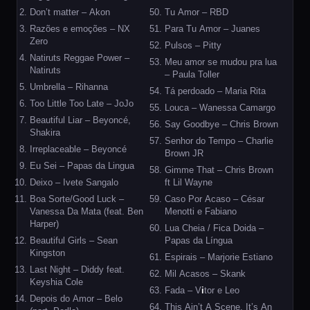
Don’t matter – Akon
Tu Amor – RBD
Razões e emoções – NX
Para Tu Amor – Juanes
Zero
Pulsos – Pitty
Natiruts Reggae Power –
Meu amor se mudou pra lua
Natiruts
– Paula Toller
Umbrella – Rihanna
Tá perdoado – Maria Rita
Too Little Too Late – JoJo
Louca – Wanessa Camargo
Beautiful Liar – Beyoncé,
Say Goodbye – Chris Brown
Shakira
Senhor do Tempo – Charlie
Irreplaceable – Beyoncé
Brown JR
Eu Sei – Papas da Lingua
Gimme That – Chris Brown
Deixo – Ivete Sangalo
ft Lil Wayne
Boa Sorte/Good Luck –
Caso Por Acaso – César
Vanessa Da Mata (feat. Ben
Menotti e Fabiano
Harper)
Lua Cheia / Fica Doida –
Beautiful Girls – Sean
Papas da Língua
Kingston
Espirais – Marjorie Estiano
Last Night – Diddy feat.
Mil Acasos – Skank
Keyshia Cole
Fada – V
i
tor e Leo
Depois do Amor – Belo
This Ain’t A Scene, It’s An