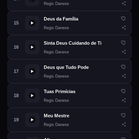
Regis Danese
Deus da Família
Regis Danese
Sinta Deus Cuidando de Ti
Regis Danese
Deus que Tudo Pode
Regis Danese
Tuas Primícias
Regis Danese
Meu Mestre
Regis Danese