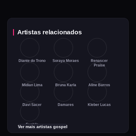
Artistas relacionados
Diante do Trono
Soraya Moraes
Renascer
Praise
Midian Lima
Bruna Karla
Aline Barros
Davi Sacer
Damares
Kleber Lucas
Eyshila
Ver mais artistas gospel