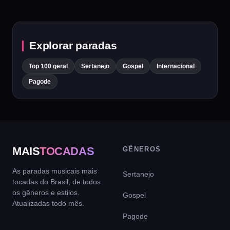
Explorar paradas
Top 100 geral
Sertanejo
Gospel
Internacional
Pagode
MAIS
TOCADAS
GÊNEROS
As paradas musicais mais
Sertanejo
tocadas do Brasil, de todos
os gêneros e estilos.
Gospel
Atualizadas todo mês.
Pagode